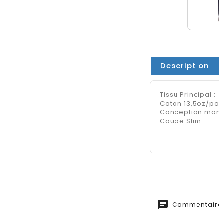
Description
Tissu Principal :
Coton 13,5oz/po
Conception mon
Coupe Slim
chat
Commentaire