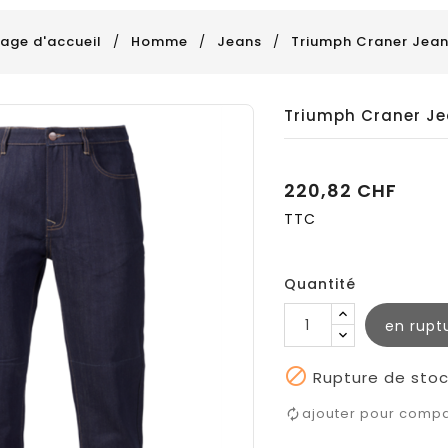
age d'accueil
Homme
Jeans
Triumph Craner Jea
Triumph Craner J
220,82 CHF
TTC
Quantité
en rupt

Rupture de stoc
ajouter pour comp