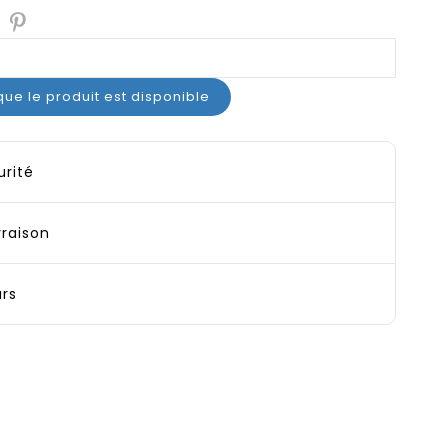
ue le produit est disponible
urité
vraison
urs