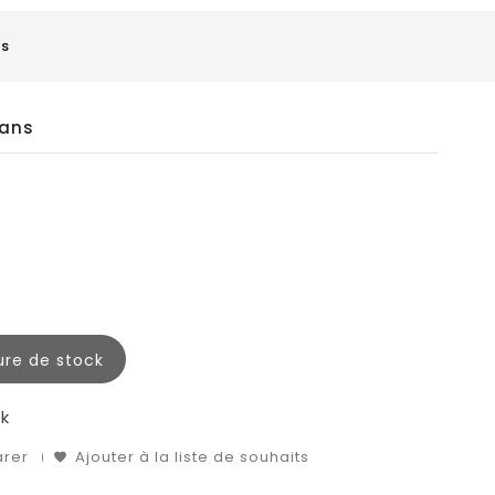
ns
eans
ure de stock
k
arer
Ajouter à la liste de souhaits