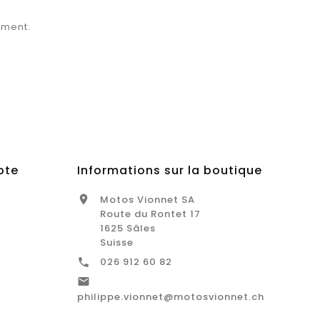
oment.
pte
Informations sur la boutique
Motos Vionnet SA

Route du Rontet 17
1625 Sâles
Suisse
026 912 60 82


philippe.vionnet@motosvionnet.ch