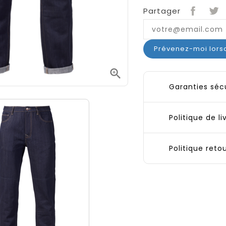
Partager
Prévenez-moi lorsq

Garanties séc
Politique de li
Politique reto